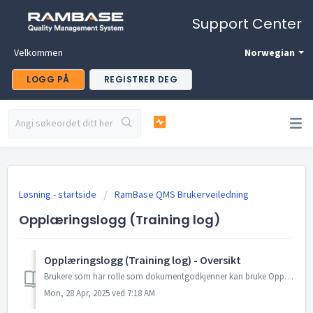
Support Center
Velkommen
Norwegian
LOGG PÅ
REGISTRER DEG
Løsning - startside
RamBase QMS Brukerveiledning
Opplæringslogg (Training log)
Opplæringslogg (Training log) - Oversikt
Brukere som har rolle som dokumentgodkjenner kan bruke Opplæringsloggen til å sjekke og verifisere at alle ansatte har den kunnskapen som kreves for sin rol...
Mon, 28 Apr, 2025 ved 7:18 AM