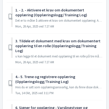
1. - 2. - Aktivere et krav om dokumentert
opplæring (Opplæringslogg/Training Log)
Det er to måter å aktivere et krav om dokumentert opplæring: Aktiver krav om dokumentert opplæring når du godkjenner et dokument Aktiver eller deaktiver ...
Mon, 28 Apr, 2025 ved 7:27 AM
3. Tildele et dokument med krav om dokumentert
opplæring til en rolle (Opplæringslogg/Training
Log)
u kan legge til et dokument med opplæring til en rolle på tre måter: Fra dokumentet Fra rollen I godkjenningsprosessen av nytt dokument eller ny versjon...
Mon, 28 Apr, 2025 ved 7:27 AM
4.- 5. Trene og registrere opplæring
(Opplæringslogg/Training Log)
Hvis du er satt som opplæringsansvarlig, kan du finne disse dokumentene i Mine dokumenter. Utfør opplæringen. Når opplæringen er fullført, registrer fullf...
Tue, 14 Okt, 2025 ved 3:11 PM
6. Signer for opplæring - Varslingstyper og