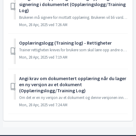
signering i dokumentet (Opplæringslogg/Training
Log)
Brukeren må signere for mottatt opplæring. Brukeren vil bli varslet om at signering kreves: Varslingstyper Via epost som inkluderer dokumentet som skal l...
Mon, 28 Apr, 2025 ved 7:26 AM
Opplæringslogg (Training log) - Rettigheter
Trainer rettigheten kreves for brukere som skal lære opp andre og kan tildeles til: Alle avdelinger Brukeravdeling Utvalgte avdelinger Individuelle bru...
Mon, 28 Apr, 2025 ved 7:19 AM
Angi krav om dokumentert opplæring når du lager
en ny versjon av et dokument
(Opplæringslogg/Training Log)
Om det er en ny versjon av et dokument og denne versjonen inneholder betydelige endringer, kan godkjenneren velge å klikke på Ny opplæring kreves. Dette gjø...
Mon, 28 Apr, 2025 ved 7:24 AM