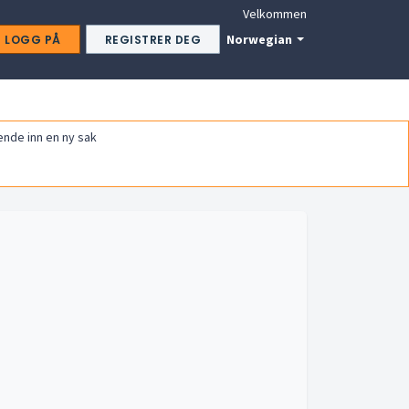
Velkommen
Norwegian
LOGG PÅ
REGISTRER DEG
ende inn en ny sak