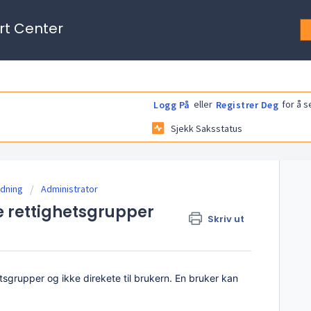
rt Center
eller
for å s
Logg På
Registrer Deg
Sjekk Saksstatus
dning
Administrator
e rettighetsgrupper
Skriv ut
hetsgrupper og ikke direkete til brukern. En bruker kan