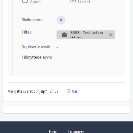
Var dette svaret til hjelp?
Ja
Nei
Hjem
Løsninger